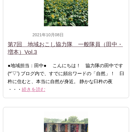
2021年10月08日
一般隊員
第7回 地域おこし協力隊 一般隊員（田中・
増本）Vol.3
●地域担当：田中● こんにちは！ 協力隊の田中です
(*’▽’) ブログ内で、すでに頻出ワードの「自然」！ 臼
杵に住むと、本当に自然が身近。 静かな臼杵の夜
・・・
続きを読む