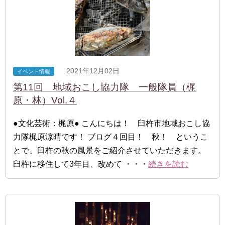
2021年12月02日
イベント情報
第11回 地域おこし協力隊 一般隊員（梶
原・林）Vol.４
●文化芸術：梶原● こんにちは！ 臼杵市地域おこし協
力隊梶原涼晴です！ ブログ４回目！ 秋！ というこ
とで、臼杵の秋の風景をご紹介させていただきます。
臼杵に移住して3年目、改めて ・・・
続きを読む