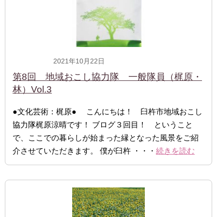
2021年10月22日
一般隊員
第8回 地域おこし協力隊 一般隊員（梶原・
林）Vol.3
●文化芸術：梶原● こんにちは！ 臼杵市地域おこし
協力隊梶原涼晴です！ ブログ３回目！ ということ
で、ここでの暮らしが始まった縁となった風景をご紹
介させていただきます。 僕が臼杵 ・・・
続きを読む