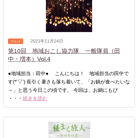
2021年11月24日
グルメ
第10回 地域おこし協力隊 一般隊員（田
中・増本）Vol.4
●地域担当：田中● こんにちは！ 地域担当の田中で
す(*’▽’) 長引く暑さも落ち着いて、「お鍋が食べたいな
～」と思う今日この頃です。 今回は、お鍋にもぴ
・・・
続きを読む