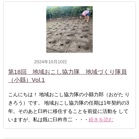
2024年10月10日
一般隊員
第18回 地域おこし協力隊 地域づくり隊員
（小縣）Vol.1
こんにちは！ 地域おこし協力隊の小縣力郎（おがた り
きろう）です。 地域おこし協力隊の任期は1年契約の3
年。そのあと臼杵に移住することを前提に活動を して
いますが、私は既に臼杵市二 ・・・
続きを読む