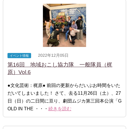
2022年12月05日
イベント情報
第16回 地域おこし協力隊 一般隊員（梶
原）Vol.6
●文化芸術：梶原● 前回の更新からだいぶお時間をいた
だいてしまいました！ さて、去る11月26日（土）、27
日（日）の二日間に亘り、劇団ムジカ第三回本公演「G
OLD IN THE ・・・
続きを読む