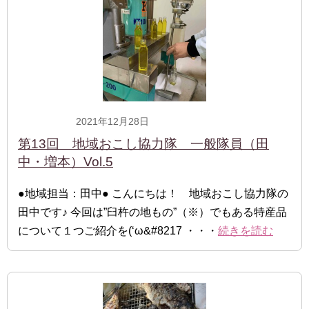
2021年12月28日
一般隊員
第13回 地域おこし協力隊 一般隊員（田
中・増本）Vol.5
●地域担当：田中● こんにちは！ 地域おこし協力隊の
田中です♪ 今回は”臼杵の地もの”（※）でもある特産品
について１つご紹介を(‘ω&#8217 ・・・
続きを読む