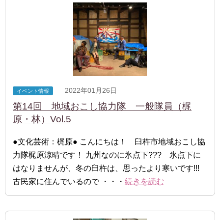
2022年01月26日
イベント情報
第14回 地域おこし協力隊 一般隊員（梶
原・林）Vol.5
●文化芸術：梶原● こんにちは！ 臼杵市地域おこし協
力隊梶原涼晴です！ 九州なのに氷点下??? 氷点下に
はなりませんが、冬の臼杵は、思ったより寒いです!!!
古民家に住んでいるので ・・・
続きを読む