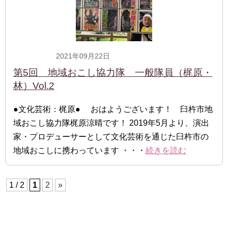
2021年09月22日
一般隊員
第5回 地域おこし協力隊 一般隊員（梶原・
林）Vol.2
●文化芸術：梶原● おはようございます！ 臼杵市地
域おこし協力隊梶原涼晴です！ 2019年5月より、演出
家・プロデューサーとして文化芸術を通じた臼杵市の
地域おこしに携わっています ・・・
続きを読む
1 / 2
1
2
»