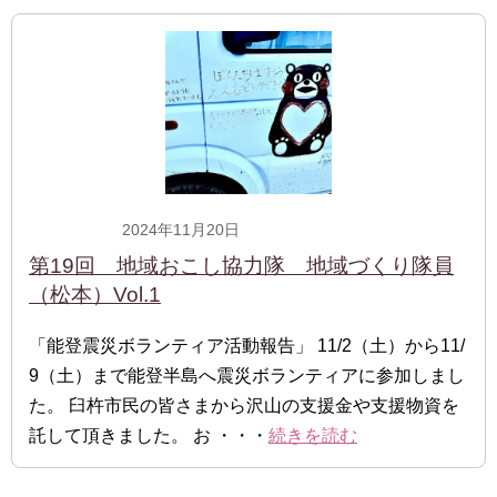
2024年11月20日
一般隊員
第19回 地域おこし協力隊 地域づくり隊員
（松本）Vol.1
「能登震災ボランティア活動報告」 11/2（土）から11/
9（土）まで能登半島へ震災ボランティアに参加しまし
た。 臼杵市民の皆さまから沢山の支援金や支援物資を
託して頂きました。 お ・・・
続きを読む