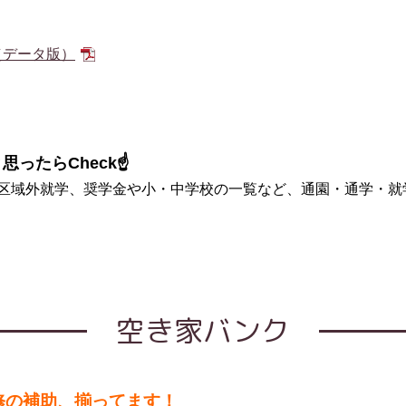
（データ版）
ったらCheck☝
区域外就学、奨学金や小・中学校の一覧など、通園・通学・就
空き家バンク
修の補助、揃ってます！