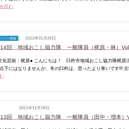
を読む
2022年01月26日
イベント情報
14回 地域おこし協力隊 一般隊員（梶原・林）Vol
文化芸術：梶原● こんにちは！ 臼杵市地域おこし協力隊梶原
点下にはなりませんが、冬の臼杵は、思ったより寒いです!!! 
む
2021年12月28日
一般隊員
13回 地域おこし協力隊 一般隊員（田中・増本）Vo