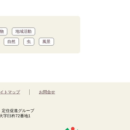
物
地域活動
自然
虫
風景
イトマップ
お問合せ
 定住促進グループ
市大字臼杵72番地1