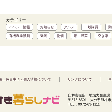
カテゴリー
イベント情報
お知らせ
グルメ
一般隊員
動
有機農業隊員
気候
物価
畑・野菜
空き家
権・免責事項・個人情報について
リンクについて
サ
臼杵市役所 地域力創生課
〒875-8501 大分県臼杵
TEL：0972-63-1111