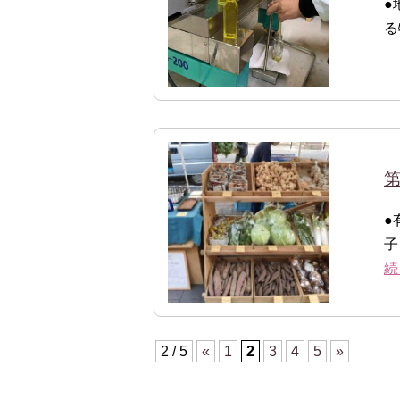
●
る
第
●
子
続
2 / 5
«
1
2
3
4
5
»