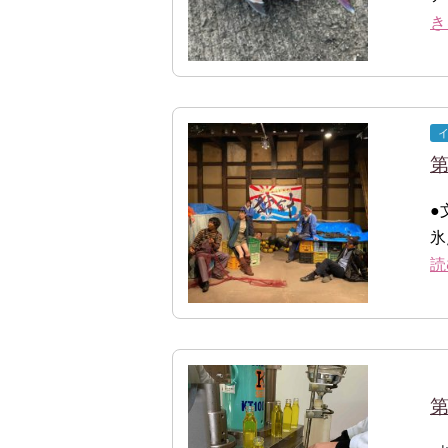
き
第
●
氷
読
第