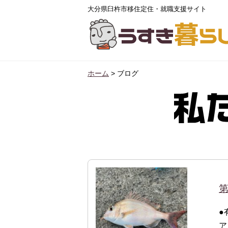
大分県臼杵市移住定住・就職支援サイト
ホーム
>
ブログ
第
●
ア