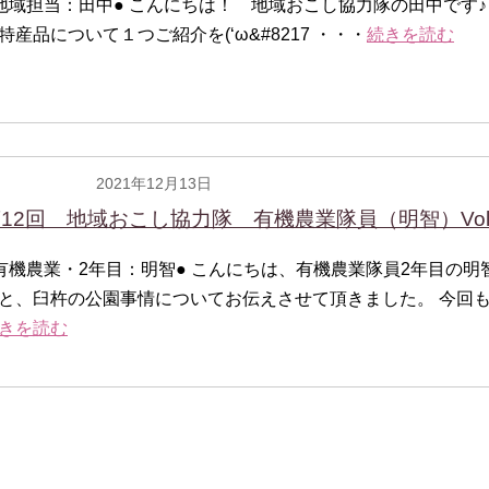
地域担当：田中● こんにちは！ 地域おこし協力隊の田中です♪
特産品について１つご紹介を(‘ω&#8217 ・・・
続きを読む
2021年12月13日
有機農業隊員
12回 地域おこし協力隊 有機農業隊員（明智）Vol
有機農業・2年目：明智● こんにちは、有機農業隊員2年目の明
と、臼杵の公園事情についてお伝えさせて頂きました。 今回も
きを読む