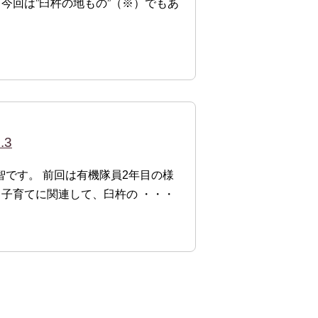
 今回は”臼杵の地もの”（※）でもあ
.3
智です。 前回は有機隊員2年目の様
子育てに関連して、臼杵の ・・・