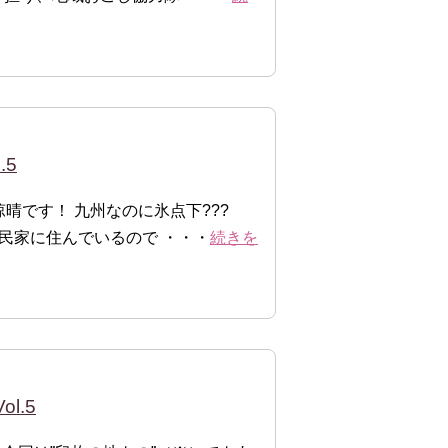
.5
涼晴です！ 九州なのに氷点下???
古民家に住んでいるので ・・・
続きを
l.5