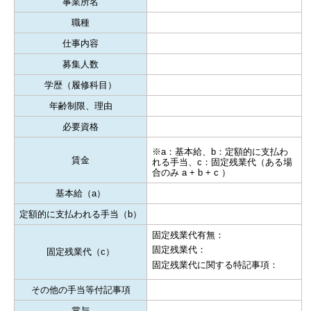
事業所名
職種
仕事内容
募集人数
学歴（履修科目）
年齢制限、理由
必要資格
※a：基本給、b：定額的に支払わ
賃金
れる手当、c：固定残業代（ある場
合のみ a + b + c ）
基本給（a）
定額的に支払われる手当（b）
固定残業代有無：
固定残業代：
固定残業代（c）
固定残業代に関する特記事項：
その他の手当等付記事項
賞与