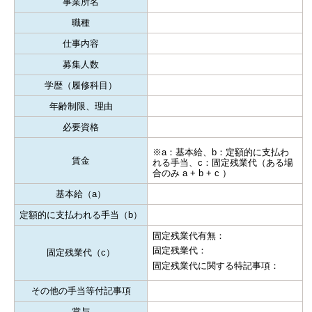
事業所名
職種
仕事内容
募集人数
学歴（履修科目）
年齢制限、理由
必要資格
※a：基本給、b：定額的に支払わ
賃金
れる手当、c：固定残業代（ある場
合のみ a + b + c ）
基本給（a）
定額的に支払われる手当（b）
固定残業代有無：
固定残業代：
固定残業代（c）
固定残業代に関する特記事項：
その他の手当等付記事項
賞与