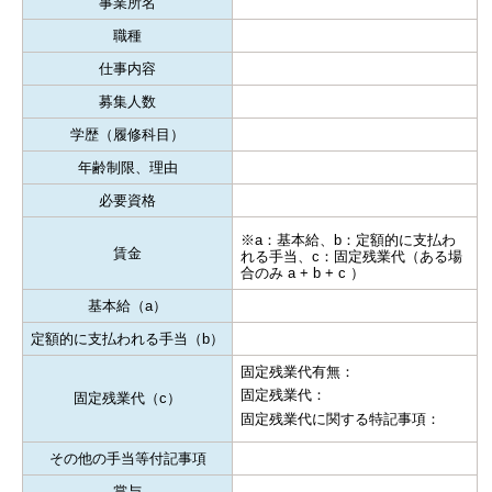
事業所名
職種
仕事内容
募集人数
学歴（履修科目）
年齢制限、理由
必要資格
※a：基本給、b：定額的に支払わ
賃金
れる手当、c：固定残業代（ある場
合のみ a + b + c ）
基本給（a）
定額的に支払われる手当（b）
固定残業代有無：
固定残業代：
固定残業代（c）
固定残業代に関する特記事項：
その他の手当等付記事項
賞与