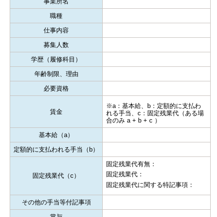
事業所名
職種
仕事内容
募集人数
学歴（履修科目）
年齢制限、理由
必要資格
※a：基本給、b：定額的に支払わ
賃金
れる手当、c：固定残業代（ある場
合のみ a + b + c ）
基本給（a）
定額的に支払われる手当（b）
固定残業代有無：
固定残業代：
固定残業代（c）
固定残業代に関する特記事項：
その他の手当等付記事項
賞与