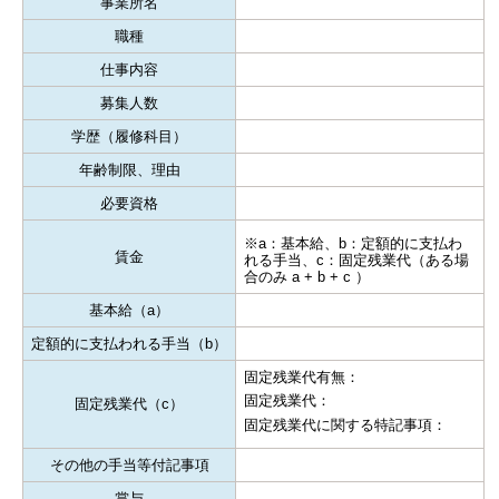
事業所名
職種
仕事内容
募集人数
学歴（履修科目）
年齢制限、理由
必要資格
※a：基本給、b：定額的に支払わ
賃金
れる手当、c：固定残業代（ある場
合のみ a + b + c ）
基本給（a）
定額的に支払われる手当（b）
固定残業代有無：
固定残業代：
固定残業代（c）
固定残業代に関する特記事項：
その他の手当等付記事項
賞与