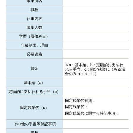
事業所名
職種
仕事内容
募集人数
学歴（履修科目）
年齢制限、理由
必要資格
※a：基本給、b：定額的に支払わ
賃金
れる手当、c：固定残業代（ある場
合のみ a + b + c ）
基本給（a）
定額的に支払われる手当（b）
固定残業代有無：
固定残業代：
固定残業代（c）
固定残業代に関する特記事項：
その他の手当等付記事項
賞与