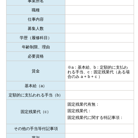
事業所名
職種
仕事内容
募集人数
学歴（履修科目）
年齢制限、理由
必要資格
※a：基本給、b：定額的に支払わ
賃金
れる手当、c：固定残業代（ある場
合のみ a + b + c ）
基本給（a）
定額的に支払われる手当（b）
固定残業代有無：
固定残業代：
固定残業代（c）
固定残業代に関する特記事項：
その他の手当等付記事項
賞与