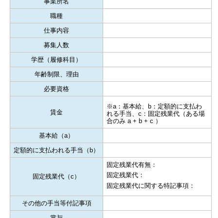
事業所名
職種
仕事内容
募集人数
学歴（履修科目）
年齢制限、理由
必要資格
※a：基本給、b：定額的に支払わ
賃金
れる手当、c：固定残業代（ある場
合のみ a + b + c ）
基本給（a）
定額的に支払われる手当（b）
固定残業代有無：
固定残業代：
固定残業代（c）
固定残業代に関する特記事項：
その他の手当等付記事項
賞与