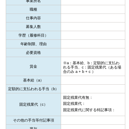
事業所名
職種
仕事内容
募集人数
学歴（履修科目）
年齢制限、理由
必要資格
※a：基本給、b：定額的に支払わ
賃金
れる手当、c：固定残業代（ある場
合のみ a + b + c ）
基本給（a）
定額的に支払われる手当（b）
固定残業代有無：
固定残業代：
固定残業代（c）
固定残業代に関する特記事項：
その他の手当等付記事項
賞与