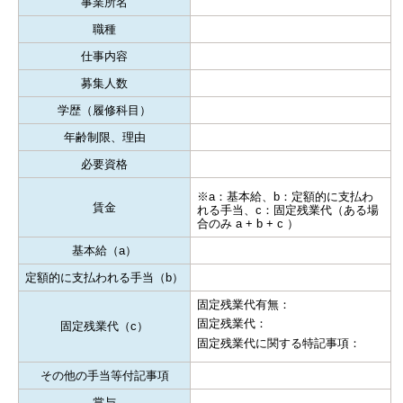
事業所名
職種
仕事内容
募集人数
学歴（履修科目）
年齢制限、理由
必要資格
※a：基本給、b：定額的に支払わ
賃金
れる手当、c：固定残業代（ある場
合のみ a + b + c ）
基本給（a）
定額的に支払われる手当（b）
固定残業代有無：
固定残業代：
固定残業代（c）
固定残業代に関する特記事項：
その他の手当等付記事項
賞与