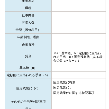
事業所名
職種
仕事内容
募集人数
学歴（履修科目）
年齢制限、理由
必要資格
※a：基本給、b：定額的に支払わ
賃金
れる手当、c：固定残業代（ある場
合のみ a + b + c ）
基本給（a）
定額的に支払われる手当（b）
固定残業代有無：
固定残業代：
固定残業代（c）
固定残業代に関する特記事項：
その他の手当等付記事項
賞与