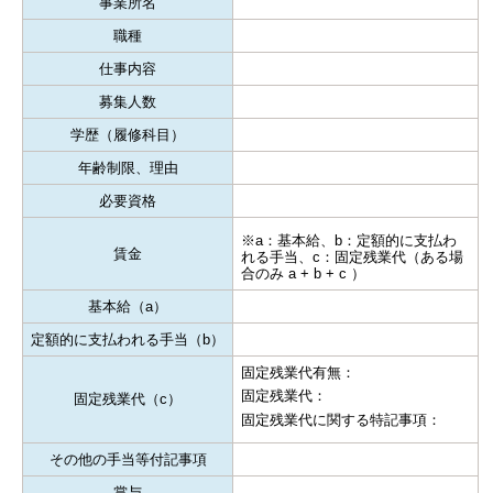
事業所名
職種
仕事内容
募集人数
学歴（履修科目）
年齢制限、理由
必要資格
※a：基本給、b：定額的に支払わ
賃金
れる手当、c：固定残業代（ある場
合のみ a + b + c ）
基本給（a）
定額的に支払われる手当（b）
固定残業代有無：
固定残業代：
固定残業代（c）
固定残業代に関する特記事項：
その他の手当等付記事項
賞与