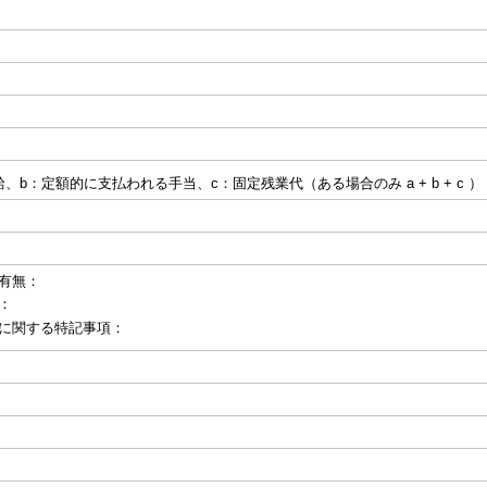
、b：定額的に支払われる手当、c：固定残業代（ある場合のみ a + b + c ）
有無：
：
に関する特記事項：