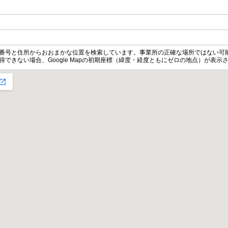
便番号と住所からおおまかな位置を検索しています。事業所の正確な場所ではない可
得できない場合、Google Mapの初期座標（緯度・経度ともにゼロの地点）が表示