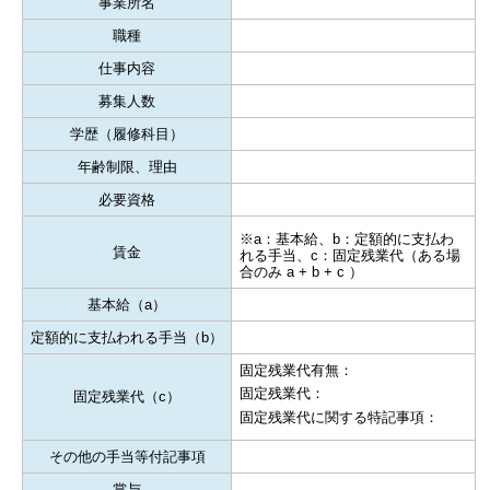
事業所名
職種
仕事内容
募集人数
学歴（履修科目）
年齢制限、理由
必要資格
※a：基本給、b：定額的に支払わ
賃金
れる手当、c：固定残業代（ある場
合のみ a + b + c ）
基本給（a）
定額的に支払われる手当（b）
固定残業代有無：
固定残業代：
固定残業代（c）
固定残業代に関する特記事項：
その他の手当等付記事項
賞与