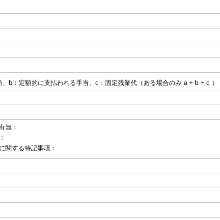
、b：定額的に支払われる手当、c：固定残業代（ある場合のみ a + b + c ）
有無：
：
に関する特記事項：