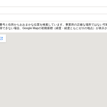
便番号と住所からおおまかな位置を検索しています。事業所の正確な場所ではない可
得できない場合、Google Mapの初期座標（緯度・経度ともにゼロの地点）が表示