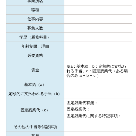
事業所名
職種
仕事内容
募集人数
学歴（履修科目）
年齢制限、理由
必要資格
※a：基本給、b：定額的に支払わ
賃金
れる手当、c：固定残業代（ある場
合のみ a + b + c ）
基本給（a）
定額的に支払われる手当（b）
固定残業代有無：
固定残業代：
固定残業代（c）
固定残業代に関する特記事項：
その他の手当等付記事項
賞与