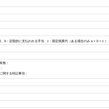
、b：定額的に支払われる手当、c：固定残業代（ある場合のみ a + b + c ）
有無：
：
に関する特記事項：