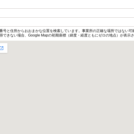
便番号と住所からおおまかな位置を検索しています。事業所の正確な場所ではない可
得できない場合、Google Mapの初期座標（緯度・経度ともにゼロの地点）が表示