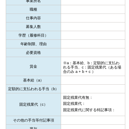
事業所名
職種
仕事内容
募集人数
学歴（履修科目）
年齢制限、理由
必要資格
※a：基本給、b：定額的に支払わ
賃金
れる手当、c：固定残業代（ある場
合のみ a + b + c ）
基本給（a）
定額的に支払われる手当（b）
固定残業代有無：
固定残業代：
固定残業代（c）
固定残業代に関する特記事項：
その他の手当等付記事項
賞与