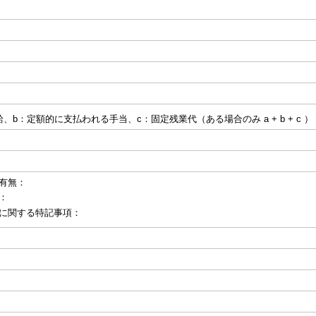
、b：定額的に支払われる手当、c：固定残業代（ある場合のみ a + b + c ）
有無：
：
に関する特記事項：