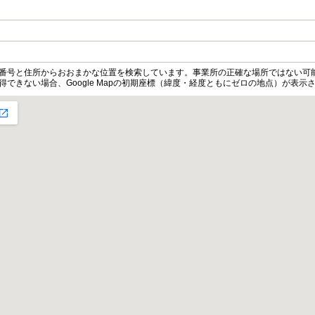
便番号と住所からおおまかな位置を検索しています。事業所の正確な場所ではない可
得できない場合、Google Mapの初期座標（緯度・経度ともにゼロの地点）が表示