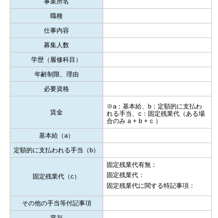
事業所名
職種
仕事内容
募集人数
学歴（履修科目）
年齢制限、理由
必要資格
※a：基本給、b：定額的に支払わ
賃金
れる手当、c：固定残業代（ある場
合のみ a + b + c ）
基本給（a）
定額的に支払われる手当（b）
固定残業代有無：
固定残業代：
固定残業代（c）
固定残業代に関する特記事項：
その他の手当等付記事項
賞与