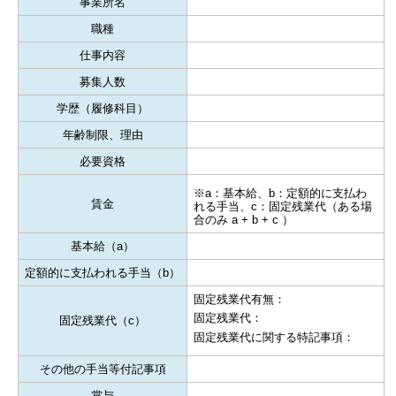
事業所名
職種
仕事内容
募集人数
学歴（履修科目）
年齢制限、理由
必要資格
※a：基本給、b：定額的に支払わ
賃金
れる手当、c：固定残業代（ある場
合のみ a + b + c ）
基本給（a）
定額的に支払われる手当（b）
固定残業代有無：
固定残業代：
固定残業代（c）
固定残業代に関する特記事項：
その他の手当等付記事項
賞与