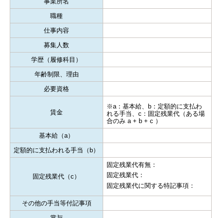
事業所名
職種
仕事内容
募集人数
学歴（履修科目）
年齢制限、理由
必要資格
※a：基本給、b：定額的に支払わ
賃金
れる手当、c：固定残業代（ある場
合のみ a + b + c ）
基本給（a）
定額的に支払われる手当（b）
固定残業代有無：
固定残業代：
固定残業代（c）
固定残業代に関する特記事項：
その他の手当等付記事項
賞与