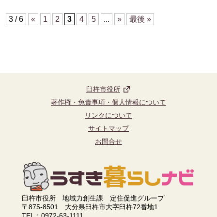
3 / 6
«
1
2
3
4
5
...
»
最後 »
臼杵市役所
著作権・免責事項・個人情報について
リンクについて
サイトマップ
お問合せ
臼杵市役所 地域力創生課 定住促進グループ
〒875-8501 大分県臼杵市大字臼杵72番地1
TEL：0972-63-1111