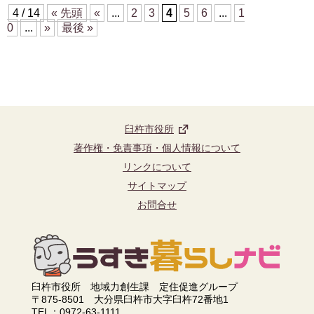
4 / 14
« 先頭
«
...
2
3
4
5
6
...
1
0
...
»
最後 »
臼杵市役所
著作権・免責事項・個人情報について
リンクについて
サイトマップ
お問合せ
臼杵市役所 地域力創生課 定住促進グループ
〒875-8501 大分県臼杵市大字臼杵72番地1
TEL：0972-63-1111