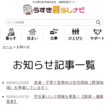
大分県臼杵市移住定住・就職支援サイト
暮らす
住まい
仕事
ひとびと
サポート
ホーム
>
お知らせ
お知らせ記事一覧
若者・子育て世帯向け住宅用地（野津地
2025年11月19日
域）を準備しています！
空き家バンク情報を更新！【新規・価格
2025年11月17日
変更】