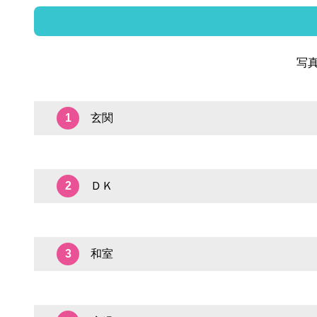
写
玄関
1
ＤＫ
2
和室
3