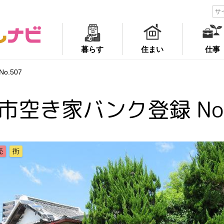
暮らす
住まい
仕事
.507
市空き家バンク登録 No.
売
街