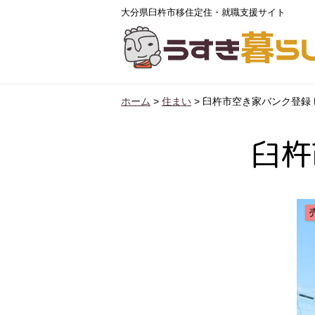
大分県臼杵市移住定住・就職支援サイト
ホーム
>
住まい
>
臼杵市空き家バンク登録 No
臼杵