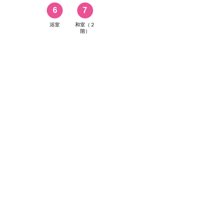
6
7
浴室
和室（２
階）