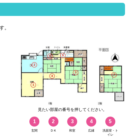
す。
見たい部屋の番号を押してください。
1
2
3
4
5
玄関
ＤＫ
和室
広縁
洗面室・ト
イレ