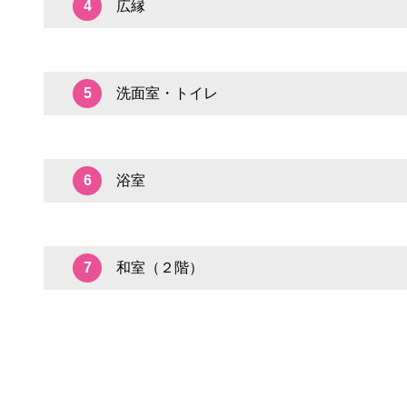
広縁
4
洗面室・トイレ
5
浴室
6
和室（２階）
7