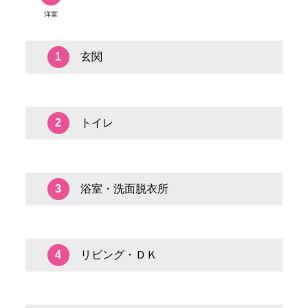
洋室
玄関
1
トイレ
2
浴室・洗面脱衣所
3
リビング・ＤＫ
4