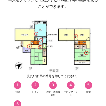
ことができます。
見たい部屋の番号を押してください。
1
2
3
4
5
玄関
トイレ
浴室・洗面脱
リビング・Ｄ
和室
衣所
Ｋ
6