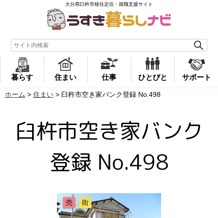
大分県臼杵市移住定住・就職支援サイト
暮らす
住まい
仕事
ひとびと
サポート
ホーム
>
住まい
>
臼杵市空き家バンク登録 No.498
臼杵市空き家バンク
登録 No.498
売
街