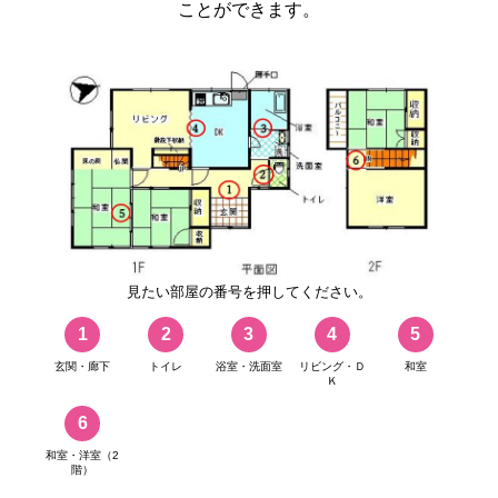
ことができます。
見たい部屋の番号を押してください。
1
2
3
4
5
玄関・廊下
トイレ
浴室・洗面室
リビング・Ｄ
和室
Ｋ
6
和室・洋室（2
階）