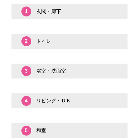
玄関・廊下
1
トイレ
2
浴室・洗面室
3
リビング・ＤＫ
4
和室
5