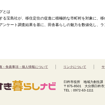
グとは
する宝島社が、移住定住の促進に積極的な市町村を対象に、移
アンケート調査結果を基に、田舎暮らしの魅力を数値化し、ラ
権・免責事項・個人情報について
リンクについて
サ
臼杵市役所 地域力創生課
〒875-8501 大分県臼杵
TEL：0972-63-1111