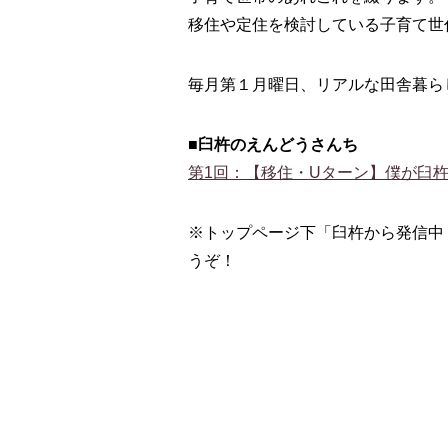
移住や定住を検討している子育て世
毎月第１月曜日、リアルな田舎暮ら
■臼杵のえんどうさんち
第1回：【移住・Uターン】僕が臼
※トップページ下「臼杵から発信中
うぞ！