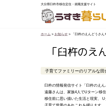
大分県臼杵市移住定住・就職支援サイト
ホーム
>
お知らせ
>
「臼杵のえんどうさん
「臼杵のえ
子育てファミリーのリアルな田
臼杵の情報発信サイト「臼杵のえん
遠藤さんは、家族4人でUターン移
移住前に思い描いた生活と現実、 
子育て世帯のあれこれを綴ります。