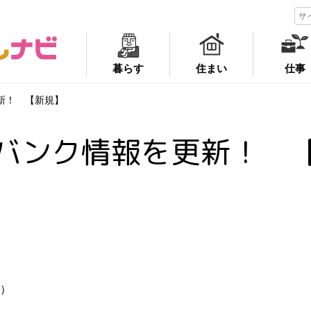
暮らす
住まい
仕事
新！ 【新規】
バンク情報を更新！ 
座）