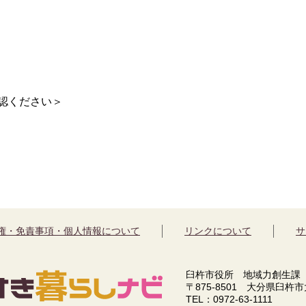
認ください＞
権・免責事項・個人情報について
リンクについて
サ
臼杵市役所 地域力創生課
〒875-8501 大分県臼杵
TEL：0972-63-1111