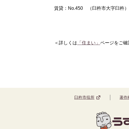
賃貸：No.450 （臼杵市大字臼杵）
＜詳しくは
「住まい」
ページをご確
臼杵市役所
著作