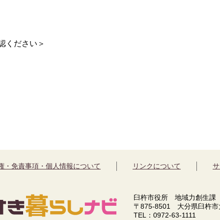
認ください＞
権・免責事項・個人情報について
リンクについて
サ
臼杵市役所 地域力創生課
〒875-8501 大分県臼杵
TEL：0972-63-1111